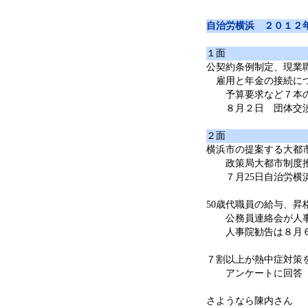
自治労横浜 ２０１２
１面
公契約条例制定、現業
雇用と年金の接続につ
予算要求など７本の
８月２日 団体交
２面
横浜市の提案する大都
政策局大都市制度推
７月25日自治労横
50歳代職員の給与、昇
公務員連絡会が人事
人事院勧告は８月６
７割以上が熱中症対策
アンケートに回答
さようなら陳内さん