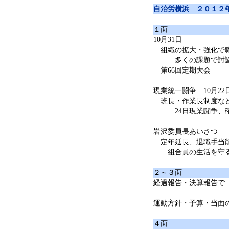
自治労横浜 ２０１２
１面
10月31日
組織の拡大・強化で職
多くの課題で討
第66回定期大会
現業統一闘争 10月2
班長・作業長制度な
24日現業闘争、確
岩沢委員長あいさつ
定年延長、退職手当
組合員の生活を守る
２～３面
経過報告・決算報告で
運動方針・予算・当面
４面