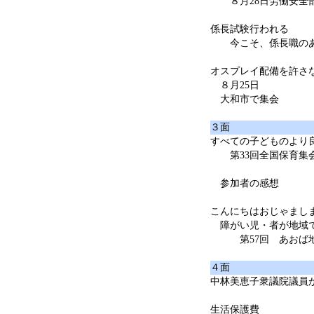
８月28日労働安全
係長試験行われる
今こそ、係長職のあ
オスプレイ配備を許さ
８月25日
大和市で集会
３面
すべての子どものより
第33回全国保育集
参加者の感想
こんにちはおじゃまし
障がい児・者が地域で
第57回 あおば地
４面
中林美恵子衆議院議員
生活保護費