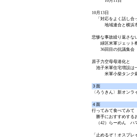
10月11日
10月13日
「対応をよく話し合
地域連合と横浜市
悲惨な事故繰り返さな
緑区米軍ジェット
36回目の抗議集会
原子力空母母港化と
池子米軍住宅増設は
米軍小柴タンク爆
３面
〈ろうきん〉新オンラ
４面
行ってみて食べてみて
勝手におすすめする
（42）らーめん ハ
「止めるぞ！オスプレ