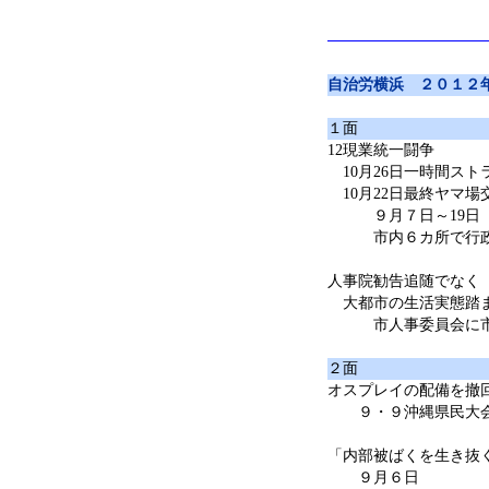
自治労横浜 ２０１２
１面
12現業統一闘争
10月26日一時間スト
10月22日最終ヤマ場
９月７日～19日
市内６カ所で行政
人事院勧告追随でなく
大都市の生活実態踏
市人事委員会に市
２面
オスプレイの配備を撤
９・９沖縄県民大会
「内部被ばくを生き抜
９月６日