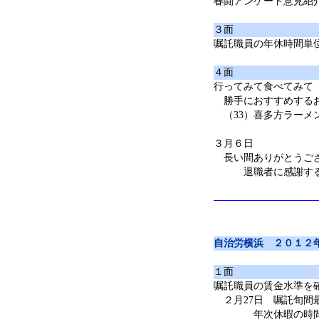
春闘アンケート意見紹
３面
嘱託職員の年休時間単
４面
行ってみて食べてみて
勝手におすすめする
（33）喜多方ラーメ
３月６日
長い間ありがとうご
退職者に感謝するつど
自治労横浜 ２０１２
１面
嘱託職員の賃金水準を
２月27日 嘱託旬間
年次休暇の時間