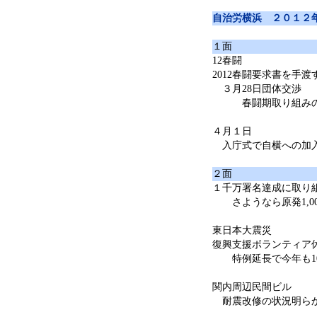
自治労横浜 ２０１２
１面
12春闘
2012春闘要求書を手渡
３月28日団体交渉
春闘期取り組みの集
４月１日
入庁式で自横への加
２面
１千万署名達成に取り
さようなら原発1,00
東日本大震災
復興支援ボランティア
特例延長で今年も1
関内周辺民間ビル
耐震改修の状況明ら