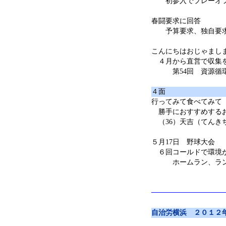
初参入でプレーオフ
春闘要求に回答
予算要求、独自要求
こんにちはおじゃまし
４月から直営で収集
第54回 資源循環
４面
行ってみて食べてみて
勝手におすすめする
（36）天吉（てんき
５月17日 野球大会
６回コールドで環境
ホームラン、ランニ
自治労横浜 ２０１２