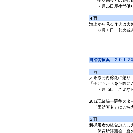
生活保護との逆転
７月25日厚生労働
４面
海上から見る花火は大
８月１日 花火観賞
自治労横浜 ２０１２
１面
大飯原発再稼働に怒り
「子どもたちを危険に
７月16日 さよなら
2012現業統一闘争スタ
「団結署名」にご協
２面
新採用者の組合加入に
保育所評議会 夏の