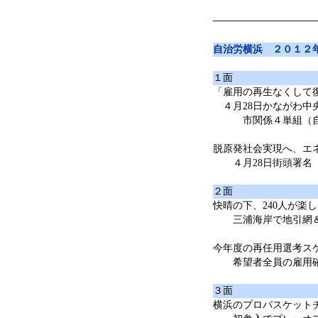
自治労横浜 ２０１２
１面
「雇用の再生なくして
４月28日かながわ中
市関係４単組（自横
脱原発社会実現へ、エ
４月28日街頭署名
２面
快晴の下、240人が楽
三浦海岸で地引網＆
今年度の再任用選考ス
希望者全員の雇用確
３面
横浜のプロバスケット