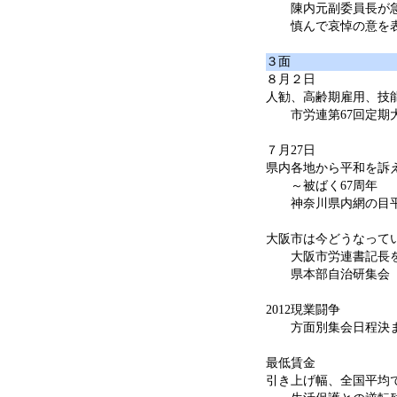
陳内元副委員長が
慎んで哀悼の意を表
３面
８月２日
人勧、高齢期雇用、技
市労連第67回定期
７月27日
県内各地から平和を訴
～被ばく67周年
神奈川県内網の目平
大阪市は今どうなって
大阪市労連書記長を
県本部自治研集会
2012現業闘争
方面別集会日程決
最低賃金
引き上げ幅、全国平均