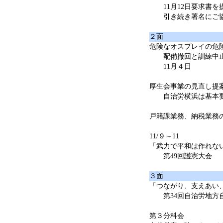
11月12日要求書を
引き続き署名にご
２面
危険なオスプレイの危
配備撤回と訓練中止
11月４日
厚生会事業の見直し提
自治労横浜は基本要
戸籍課業務、納税業務
11/９～11
「武力で平和は作れな
第49回護憲大会
３面
「つながり、支えあい
第34回自治労地方
第３分科会