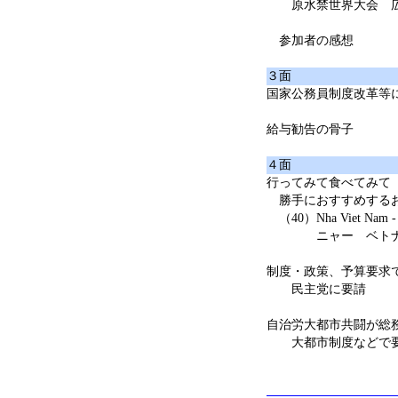
原水禁世界大会 広
参加者の感想
３面
国家公務員制度改革等
給与勧告の骨子
４面
行ってみて食べてみて
勝手におすすめする
（40）Nha Viet Nam - B
ニャー ベトナム
制度・政策、予算要求
民主党に要請
自治労大都市共闘が総
大都市制度などで