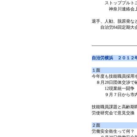
ストッププルトニ
神奈川連絡会上
退手、人勧、脱原発な
自治労84回定期大
自治労横浜 ２０１２
１面
今年度も技能職員採用
８月28日団体交渉で
12現業統一闘争
９月７日から市内
技能職員課題と高齢期
労使研究会で意見交換
２面
労働安全衛生って何？