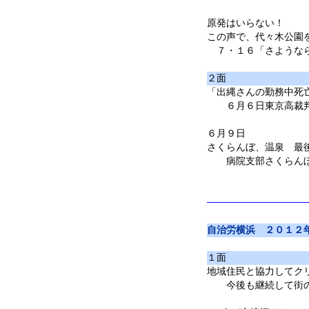
原発はいらない！
この声で、代々木公園
７・１６「さようなら
２面
「出縄さんの勤務中死
６月６日東京高裁判
６月９日
さくらんぼ、温泉 最
病院支部さくらん
自治労横浜 ２０１２
１面
地域住民と協力してク
今後も継続して街の