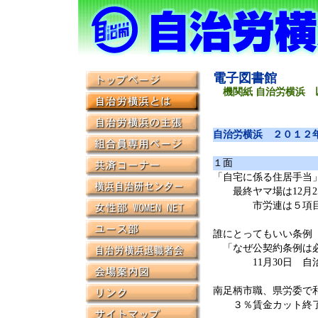
電子図書館
機関紙 自治労横浜 
自治労横浜 ２０１２
１面
「自宅に係る住居手当
最終ヤマ場は12月2
市労連は５項目の
誰にとってもいい条例
「なぜ公契約条例は
11月30日 自治
南足柄市職、県労委で
３％賃金カット終了