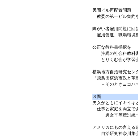
民間ビル再配置問題
教委の第一ビル集約を
障がい者雇用問題に回
雇用促進、職場環境
公正な教科書採択を
沖縄の社会科教科書
とりくむ会が学習
横浜地方自治研究センタ
『飛鳥田横浜市政と革
－そのときヨコハマ
３面
男女がともにイキイキ
仕事と家庭を両立で
男女平等産別統一闘
アメリカにもの言える
自治研究神奈川集会