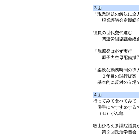
３面
「現業課題の解決に全
現業評議会定期総
役員の世代交代進む
関連労組協議会総
「脱原発は必ず実行」
原子力空母配備撤回を
「柔軟な勤務時間の導
３年目の試行提案
基本的に反対の立場
４面
行ってみて食べてみて
勝手におすすめする
（41）がん亀
牧山ひろえ参議院議員
第２回政治学習会 