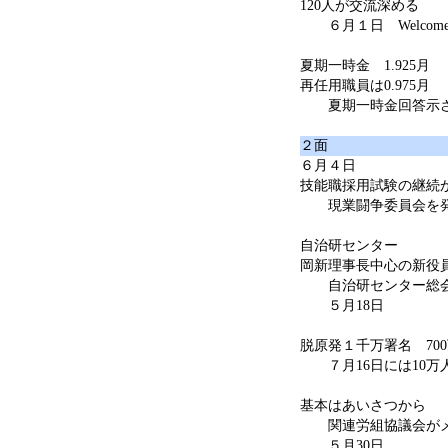
120人が交流深める
６月１日 Welcome P
夏期一時金 1.925
再任用職員は0.975月
夏期一時金回答示さ
２面
６月４日
技能職採用試験の継続
現業闘争委員会を発
自治研センター
岡新理事長中心の新役
自治研センター総会
５月18日
脱原発１千万署名 70
７月16日には10万
基本はあいさつから
関連労組協議会がメ
５月30日