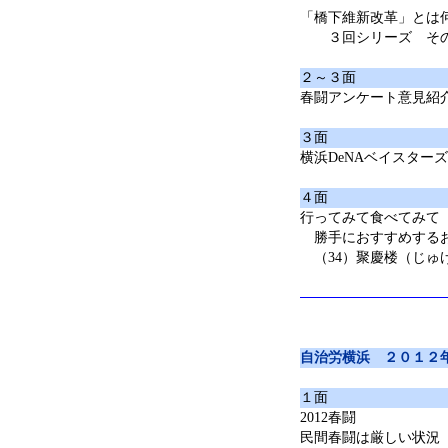
「橋下維新改革」とは
３回シリーズ その(
２～３面
春闘アンケート意見紹
３面
横浜DeNAベイスター
４面
行ってみて食べてみて
勝手におすすめする
（34）聚慶楼（じゅ
自治労横浜 ２０１２
１面
2012春闘
民間春闘は厳しい状況