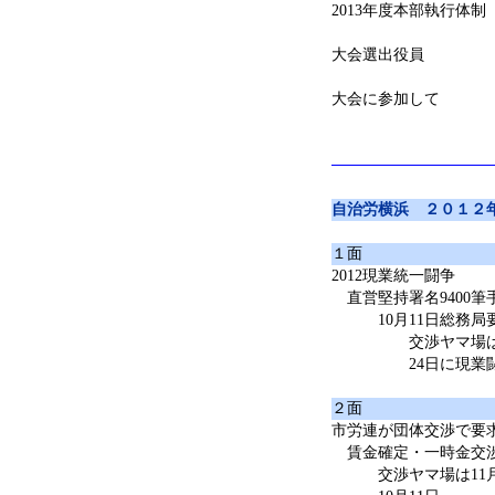
2013年度本部執行体制
大会選出役員
大会に参加して
自治労横浜 ２０１２
１面
2012現業統一闘争
直営堅持署名9400筆
10月11日総務局
交渉ヤマ場は10
24日に現業闘争
２面
市労連が団体交渉で要
賃金確定・一時金交
交渉ヤマ場は11