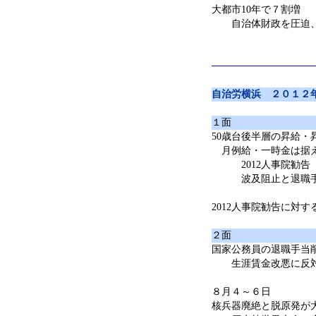
大都市10年で７割増
自治体財政を圧迫、
自治労横浜 ２０１２
１面
50歳台後半層の昇給・
月例給・一時金は据
2012人事院勧告
波及阻止と退職手
2012人事院勧告に対
２面
国家公務員の退職手当
生涯賃金改悪に反対
８月４～６日
核兵器廃絶と脱原発が