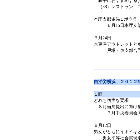
勝手におすすめする
（38）レストラン 
本庁支部協№１ボウラ
６月15日本庁支部
６月24日
木更津アウトレットと
戸塚・泉支部合同
自治労横浜 ２０１２
１面
どれも切実な要求
８月当局提出に向け
７月中央委員会で
６月12日
男女がともにイキイキ
男女平等社会実現求