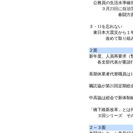
公務員の生活水準確保
３月23日に自治労
春闘方面別集会
３・11を忘れない
東日本大震災から１
改めて取り組みを
２面
新年度、人員再要求（
各支部代表が要請行
長期休業者代替職員は1
嘱託協が第21回定期総
中高協は総会で新体制
「橋下維新改革」とは
３回シリーズ その(
２～３面