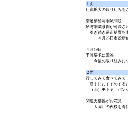
１面
組織拡大の取り組みを
南足柄給与削減問題
給与削減条例が可決さ
引き続き是正措置を
４月25日市役所前
４月19日
予算要求に回答
今後の取り組みにつ
２面
行ってみて食べてみて
勝手におすすめする
（35）モトヤ パン
関連支部協がお花見
大岡川の夜桜を肴に