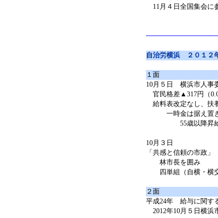
11月４日全国集会に
自治労横浜 ２０１２
１面
10月５日 横浜市人事
官民格差▲317円（0.
給料表改定なし、扶養手
一時金は据え置き（4
55歳以降昇給停
10月３日
「共感と信頼の市政」
林市長を囲み
四単組（自横・横交
２面
平成24年 給与に関す
2012年10月５日横