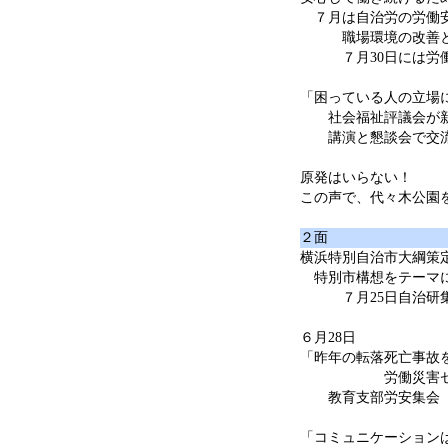
７月は自治労の労働
職場環境の改善と労
７月30日には労働
「困っている人の立場
社会福祉評議会が新
講演と懇談会で交
原発はいらない！
この声で、代々木公園
２面
横浜特別自治市大綱策
特別市構想をテーマ
７月25日自治研
６月28日
「昨年の転落死亡事故
労働災害ゼロ
教育支部労安集会
「コミュニケーション