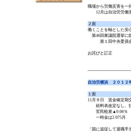
職場から労働災害を一
12月は自治労労働
２面
働くことを軸とした安
第46回衆議院選挙に
第１回中央委員会で
お詫びと訂正
自治労横浜 ２０１２
１面
11月９日 賃金確定期
給料表改定なし、扶養
官民較差▲0.08％ 
一時金は2.075月
「国に追従して退職手