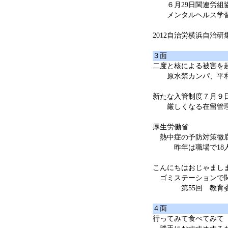
６月29日関連労組
メンタルヘルス学習
2012自治労横浜自治研
３面
二度と核による被害を
原水禁カンパ、平和
新たな入管制度７月９
厳しくなる在留管
厚生労働省
熱中症の予防対策徹
昨年は職場で18人
こんにちはおじゃまし
ゴミステーションで
第55回 教育委員
４面
行ってみて食べてみて