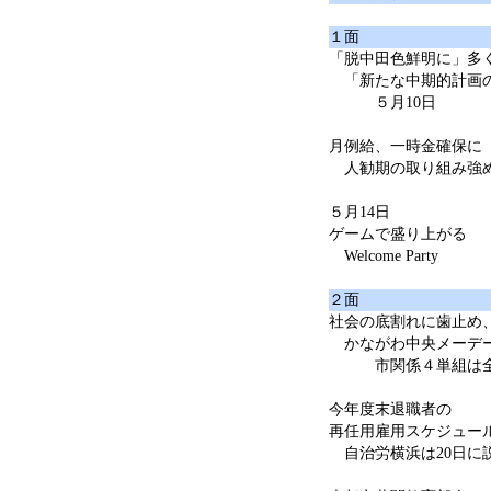
１面
「脱中田色鮮明に」多
「新たな中期的計画の
５月10日
月例給、一時金確保に
人勧期の取り組み強
５月14日
ゲームで盛り上がる
Welcome Party
２面
社会の底割れに歯止め
かながわ中央メーデ
市関係４単組は全段
今年度末退職者の
再任用雇用スケジュー
自治労横浜は20日に