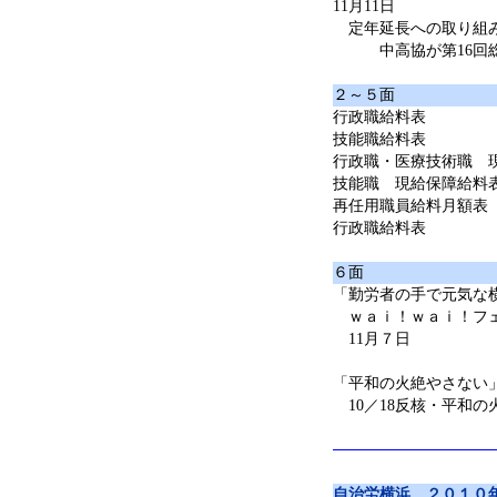
11月11日
定年延長への取り組
中高協が第16回
２～５面
行政職給料表
技能職給料表
行政職・医療技術職 
技能職 現給保障給料
再任用職員給料月額表
行政職給料表
６面
「勤労者の手で元気な
ｗａｉ！ｗａｉ！フ
11月７日
「平和の火絶やさない
10／18反核・平和の
自治労横浜 ２０１０