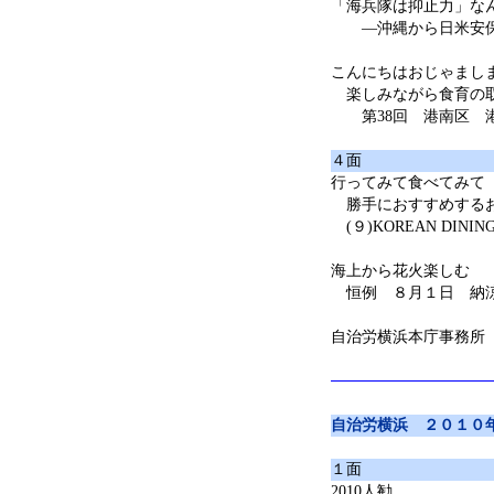
「海兵隊は抑止力」な
―沖縄から日米安保を
こんにちはおじゃまし
楽しみながら食育の
第38回 港南区 
４面
行ってみて食べてみて
勝手におすすめする
(９)KOREAN DINI
海上から花火楽しむ
恒例 ８月１日 納
自治労横浜本庁事務所
自治労横浜 ２０１０
１面
2010人勧