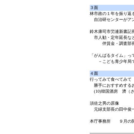
３面
林市政の１年を振り返
自治研センターがア
鈴木康司市労連新書記
市人勧・定年延長な
伴賃金・調査部長
「がんばるタイム」って
－こども青少年局で
４面
行ってみて食べてみて
勝手におすすめする
(10)韓国酒房 濟（
須佐之男の原像
元緑支部長の田中俊
本庁事務所 ９月の