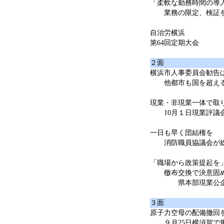
「柔軟な勤務時間の導入
業務の限定、検証
自治労横浜
第64回定期大会
２面
横浜市人事委員会勧告は
他都市も国を超える
現業・非現業一体で取
10月１日現業評議
一日も早く団結権を
消防職員協議会が
「職場から政策提起を
檄布交換で決意固
県本部現業公企統
３面
原子力空母の配備撤回
９月25日横須賀で