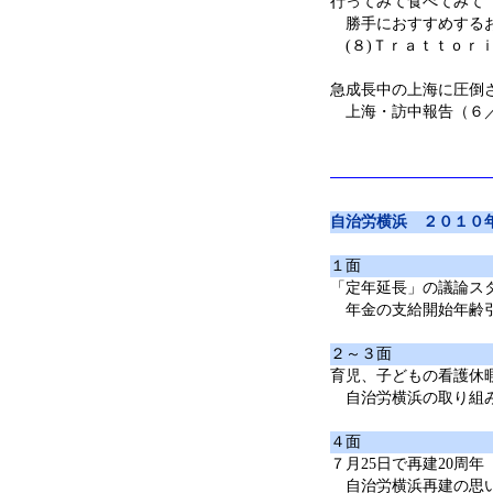
行ってみて食べてみて
勝手におすすめする
(８)Ｔｒａｔｔｏｒ
急成長中の上海に圧倒
上海・訪中報告（６／
自治労横浜 ２０１０
１面
「定年延長」の議論ス
年金の支給開始年齢引
２～３面
育児、子どもの看護休
自治労横浜の取り組み
４面
７月25日で再建20周年
自治労横浜再建の思い