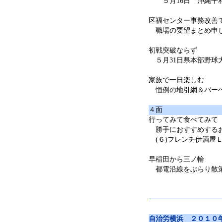
５月16日 沖縄平
区福センター事務改善
職場の要望まとめ申
初戦突破ならず
５月31日県本部野球
家族で一日楽しむ
恒例の地引網＆バー
４面
行ってみて食べてみて
勝手におすすめする
(６)フレンチ伊酒屋
早稲田から三ノ輪
都電沿線をぶらり散
自治労横浜 ２０１０