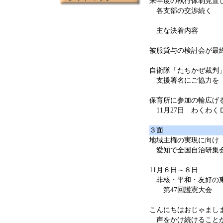
来年度の執行体制見直
各支部の交渉続く
主な決着内容
被服貸与の検討会が最
自衛隊「たちかぜ裁判
支援署名にご協力を
保育所に参加の輪広げ
11月27日 わくわく
３面
地域主権の実現に向け
愛知で全国自治研集
11月６日～８日
非核・平和・友好の
第47回護憲大会
こんにちはおじゃまし
声をかけ続けること