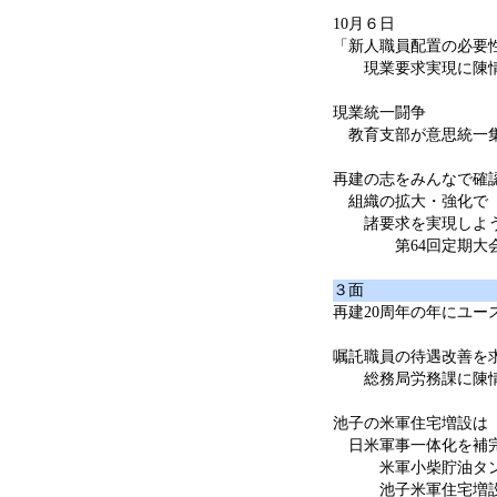
10月６日
「新人職員配置の必要
現業要求実現に陳
現業統一闘争
教育支部が意思統一
再建の志をみんなで確
組織の拡大・強化で
諸要求を実現しよ
第64回定期大会
３面
再建20周年の年にユー
嘱託職員の待遇改善を
総務局労務課に陳
池子の米軍住宅増設は
日米軍事一体化を補
米軍小柴貯油タンク
池子米軍住宅増設反対