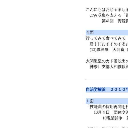
こんにちはおじゃまし
ごみ収集を支える「
第41回 資源循
４面
行ってみて食べてみて
勝手におすすめする
(13)異酒屋 天邪食
大関魁皇のカド番脱出
神奈川支部大相撲観
自治労横浜 ２０１０
１面
「技能職の採用再開を
10月４日 団体交
'10現業闘争 最