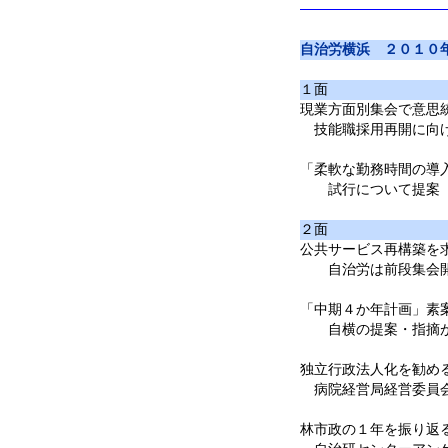
自治労横浜 ２０１０
１面
現業方面別集会で意思
技能職採用再開に向
「柔軟な勤務時間の導
試行について提案
２面
公共サービス再構築を
自治労は前段集会開
「中期４か年計画」素
自横の提案・指摘が
独立行政法人化を勧め
病院経営局経営委員会
林市政の１年を振り返