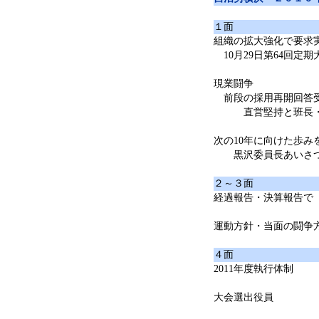
１面
組織の拡大強化で要求
10月29日第64回定期
現業闘争
前段の採用再開回答
直営堅持と班長・作
次の10年に向けた歩み
黒沢委員長あいさ
２～３面
経過報告・決算報告で
運動方針・当面の闘争
４面
2011年度執行体制
大会選出役員