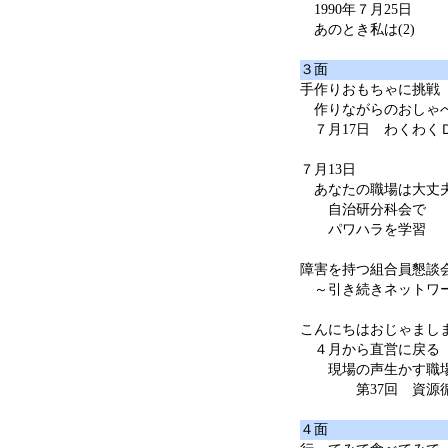
1990年７月25日
あのとき私は(2)
３面
手作りおもちゃに挑戦
作りながらのおしゃ
７月17日 わくわく
７月13日
あなたの職場は大丈夫
自治研分科会で
パワハラを学習
障害を持つ組合員懇談
～引き続きネットワー
こんにちはおじゃまし
４月から直営に戻る
現場の声生かす職場
第37回 資源循
４面