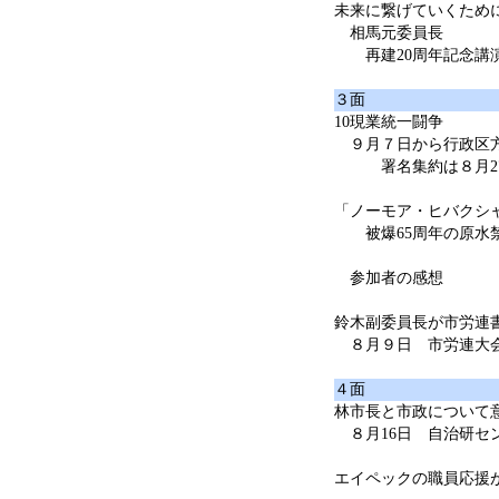
未来に繋げていくため
相馬元委員長
再建20周年記念講
３面
10現業統一闘争
９月７日から行政区
署名集約は８月2
「ノーモア・ヒバクシ
被爆65周年の原水
参加者の感想
鈴木副委員長が市労連
８月９日 市労連大
４面
林市長と市政について
８月16日 自治研セ
エイペックの職員応援