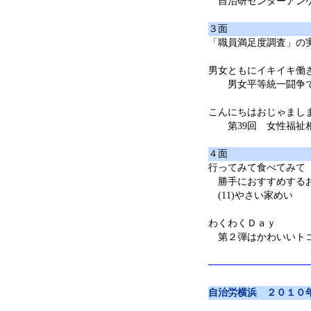
自治研センターアンケー
３面
「職員満足度調査」の
男女ともにイキイキ働
男女平等統一闘争で
こんにちはおじゃまし
第39回 女性福祉
４面
行ってみて食べてみて
勝手におすすめする
(11)やさい家めい
わくわくＤａｙ
第２弾はかわいいト
自治労横浜 ２０１０