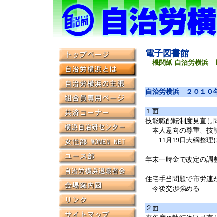
電子図書館
機関紙 自治労横浜 
自治労横浜 ２０１０
１面
技能職配転制度見直し
本人意向の尊重、技
11月19日大綱整理
年末一時金で改定の調
住宅手当問題で市労連
今後交渉強める
２面