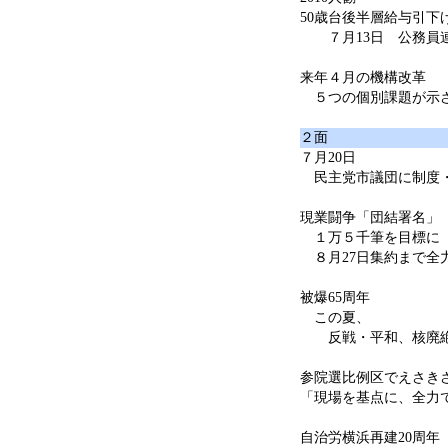
50歳台後半層給与引下
７月13日 公務員連
来年４月の機構改革
５つの個別課題が示
２面
７月20日
民主党市議団に制度・
現業闘争「団結署名」
１万５千筆を目標に
８月27日集約まで全
被爆65周年
この夏、
反戦・平和、核廃絶
参院選比例区でえさき
「現場を基点に、全力
自治労横浜再建20周年