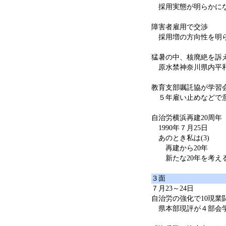
採用実態が明らかに
障害者雇用で交渉
採用増の方向性を明
猛暑の中、核廃絶を訴
原水禁神奈川県内平
教育支部嘱託協が学習
５年雇い止めなどで
自治労横浜再建20周年
1990年７月25日
あのとき私は(3)
再建から20年
新たな20年を考え
３面
７月23～24日
自治労の強化で10現業
県本部現評が４部会