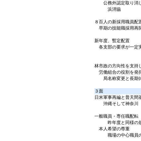
公務外認定取り消し
浜消協
８百人の新採用職員配
早期の技能職採用再
新年度、暫定配置
各支部の要求が一定
林市政の方向性を支持
労働組合の役割を発揮
局名称変更と長期休
３面
日米軍事再編と普天間
沖縄そして神奈川 
一般職員・専任職配転
昨年度と同様の
本人希望の尊重
職場の中心職員の