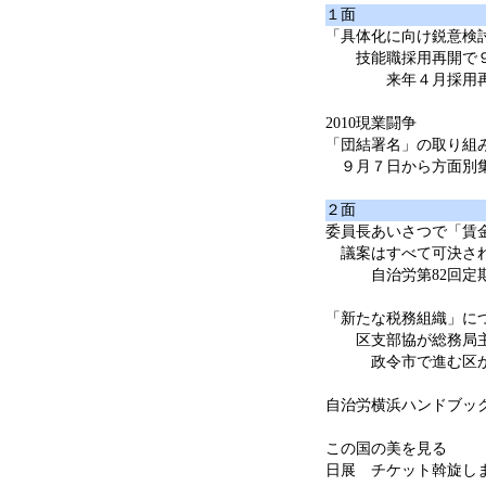
１面
「具体化に向け鋭意検
技能職採用再開で９
来年４月採用再開
2010現業闘争
「団結署名」の取り組
９月７日から方面別
２面
委員長あいさつで「賃
議案はすべて可決さ
自治労第82回定
「新たな税務組織」に
区支部協が総務局主
政令市で進む区から
自治労横浜ハンドブッ
この国の美を見る
日展 チケット斡旋し