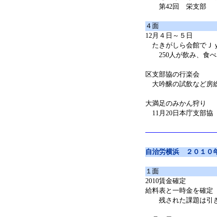
第42回 栄支部
４面
12月４日～５日
たきがしら会館でＪ
250人が飲み、食べ
区支部協の行楽会
大吟醸の試飲など房
大満足のみかん狩り
11月20日本庁支部協
自治労横浜 ２０１０
１面
2010賃金確定
給料表と一時金を確定
残された課題は引き