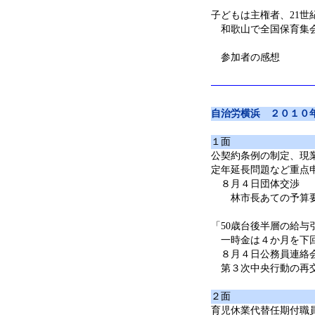
子どもは主権者、21世
和歌山で全国保育集
参加者の感想
自治労横浜 ２０１０
１面
公契約条例の制定、現
定年延長問題など重点
８月４日団体交渉
林市長あての予算要
「50歳台後半層の給
一時金は４か月を下
８月４日公務員連絡
第３次中央行動の再
２面
育児休業代替任期付職