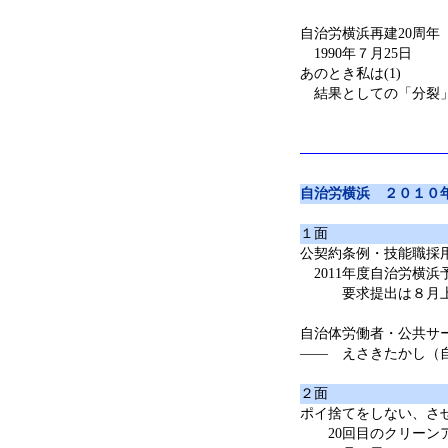
自治労横浜再建20周年
1990年７月25日
あのとき私は(1)
結果としての「分裂
自治労横浜 ２０１０
１面
公契約条例・技能職採
2011年度自治労横
要求提出は８月上
自治体労働者・公共サー
―― えさきたかし（
２面
ポイ捨てをしない、さ
20回目のクリーン