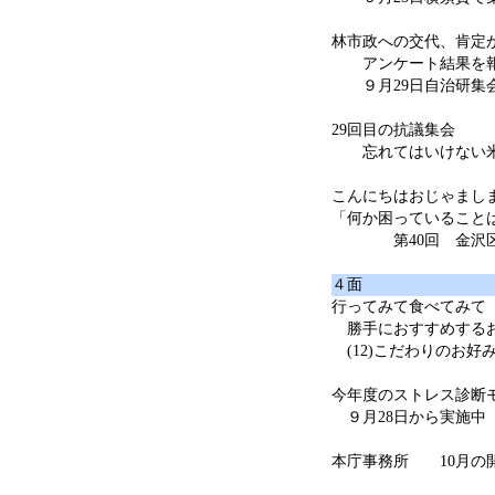
林市政への交代、肯定
アンケート結果を
９月29日自治研集
29回目の抗議集会
忘れてはいけない米
こんにちはおじゃまし
「何か困っていること
第40回 金沢区
４面
行ってみて食べてみて
勝手におすすめする
(12)こだわりのお好
今年度のストレス診断
９月28日から実施中
本庁事務所 10月の