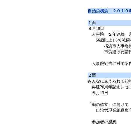
自治労横浜 ２０１０
１面
８月10日
人事院 ２年連続 月
56歳以上1.5％減額
横浜市人事委員会
市労連は要請行動
人事院勧告に対する
２面
みんなに支えられて20
再建20周年記念レセ
８月13日
「職の確立」に向けて
自治労現業組織集
参加者の感想