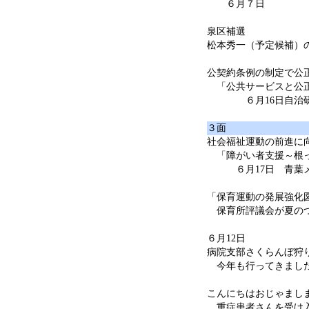
６月７日
泉区補選
松本秀一（予定候補）
公契約条例の制定で公
「公共サービスと公
６月16日自治研
３面
社会福祉運動の前進に向
「障がい者支援～根っ
６月17日 青葉メ
「保育運動の発展強化
保育所評議会が夏の
６月12日
病院支部さくらんぼ狩
今年も行ってきまし
こんにちはおじゃまし
重症患者さんを受け