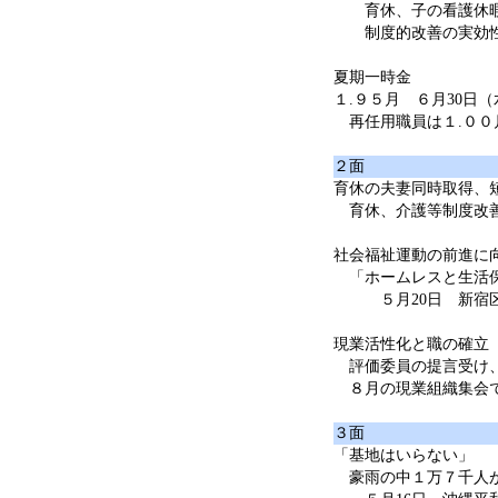
育休、子の看護休暇
制度的改善の実効性
夏期一時金
１.９５月 ６月30日
再任用職員は１.００
２面
育休の夫妻同時取得、
育休、介護等制度改
社会福祉運動の前進に向
「ホームレスと生活保
５月20日 新宿区
現業活性化と職の確立
評価委員の提言受け、
８月の現業組織集会
３面
「基地はいらない」
豪雨の中１万７千人が