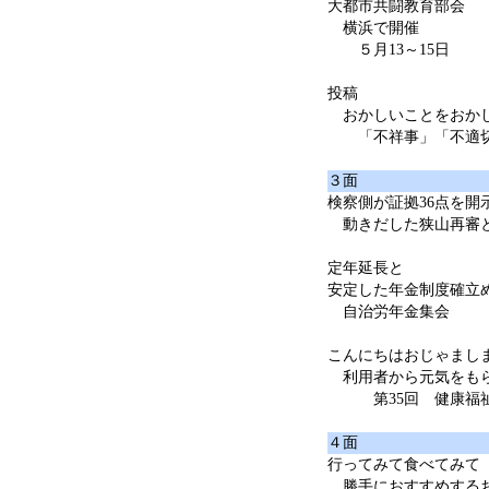
大都市共闘教育部会
横浜で開催
５月13～15日
投稿
おかしいことをおか
「不祥事」「不適切
３面
検察側が証拠36点を開
動きだした狭山再審
定年延長と
安定した年金制度確立
自治労年金集会
こんにちはおじゃまし
利用者から元気をも
第35回 健康福祉
４面
行ってみて食べてみて
勝手におすすめする