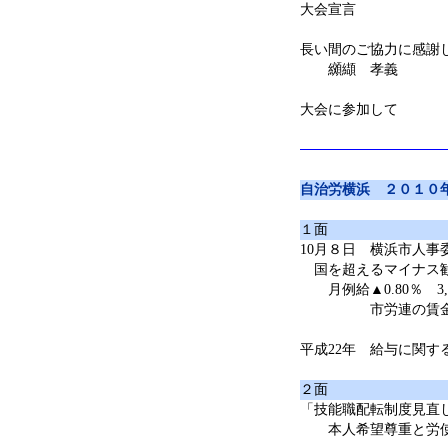
大会宣言
長い間のご協力に感謝
纐纈 孝義
大会に参加して
自治労横浜 ２０１０
１面
10月８日 横浜市人事
国を超えるマイナス
月例給▲0.80％ 3,2
市労連の賃金確定
平成22年 給与に関す
２面
「技能職配転制度見直
本人希望尊重と労使