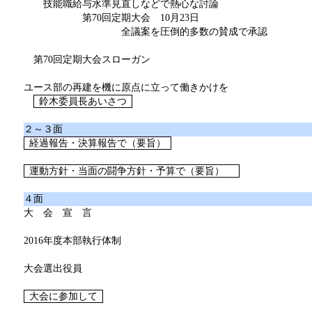
技能職給与水準見直しなどで熱心な討論
第70回定期大会 10月23日
全議案を圧倒的多数の賛成で承認
第70回定期大会スローガン
ユース部の再建を機に原点に立って働きかけを
鈴木委員長あいさつ
２～３面
経過報告・決算報告で（要旨）
運動方針・当面の闘争方針・予算で（要旨）
４面
大 会 宣 言
2016年度本部執行体制
大会選出役員
大会に参加して