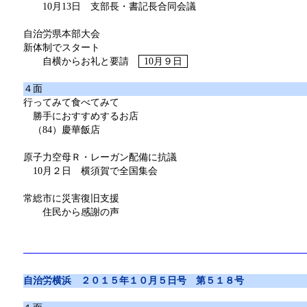
10月13日 支部長・書記長合同会議
自治労県本部大会
新体制でスタート
自横からお礼と要請
10月９日
４面
行ってみて食べてみて
勝手におすすめするお店
（84）慶華飯店
原子力空母Ｒ・レーガン配備に抗議
10月２日 横須賀で全国集会
常総市に災害復旧支援
住民から感謝の声
自治労横浜 ２０１５年１０月５日号 第５１８号