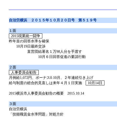
自治労横浜 ２０１５年１０月２０日号 第５１９号
１面
2015現業統一闘争
昨年並の回答水準を確保
10月19日最終交渉
直営団結署名１万98人分を手渡す
10月６日回答促進の要請行動
２面
人事委員会勧告
月例給1,072円、ボーナス0.10月、２年連続引き上げ
給与制度の総合的見直しは来年４月１日実施
10月14日
2015横浜市人事委員会勧告の概要 2015.10.14
３面
自治労横浜
「技能職賃金水準問題」対処方針