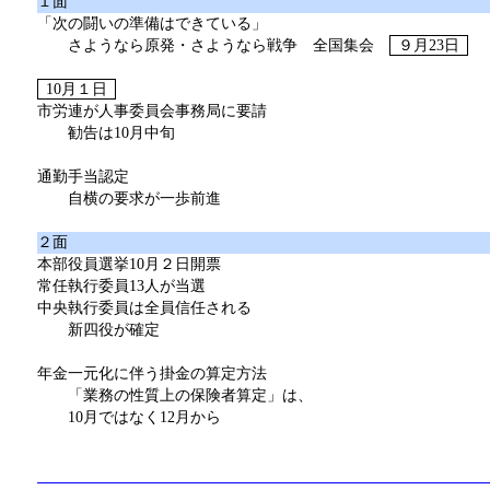
１面
「次の闘いの準備はできている」
さようなら原発・さようなら戦争 全国集会
９月23日
10月１日
市労連が人事委員会事務局に要請
勧告は10月中旬
通勤手当認定
自横の要求が一歩前進
２面
本部役員選挙10月２日開票
常任執行委員13人が当選
中央執行委員は全員信任される
新四役が確定
年金一元化に伴う掛金の算定方法
「業務の性質上の保険者算定」は、
10月ではなく12月から